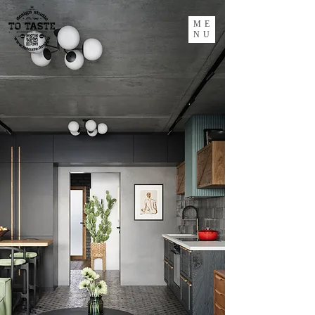
ME
NU