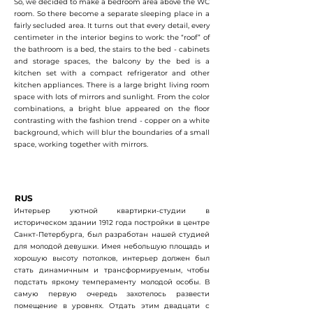
So, we decided to make a bedroom area above the WC
room. So there become a separate sleeping place in a
fairly secluded area. It turns out that every detail, every
centimeter in the interior begins to work: the “roof” of
the bathroom is a bed, the stairs to the bed - cabinets
and storage spaces, the balcony by the bed is a
kitchen set with a compact refrigerator and other
kitchen appliances. There is a large bright living room
space with lots of mirrors and sunlight. From the color
combinations, a bright blue appeared on the floor
contrasting with the fashion trend - copper on a white
background, which will blur the boundaries of a small
space, working together with mirrors.
RUS
Интерьер уютной квартирки-студии в
историческом здании 1912 года постройки в центре
Санкт-Петербурга, был разработан нашей студией
для молодой девушки. Имея небольшую площадь и
хорошую высоту потолков, интерьер должен был
стать динамичным и трансформируемым, чтобы
подстать яркому темпераменту молодой особы. В
самую первую очередь захотелось развести
помещение в уровнях. Отдать этим двадцати с