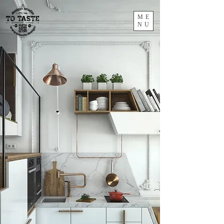
ME
NU