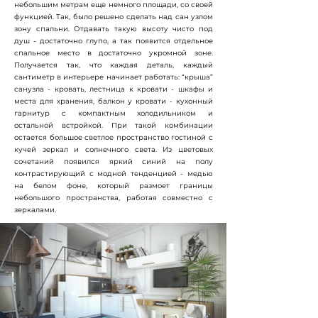
небольшим метрам еще немного площади, со своей
функцией. Так, было решено сделать над сан узлом
зону спальни. Отдавать такую высоту чисто под
душ - достаточно глупо, а так появится отдельное
спальное место в достаточно укромной зоне.
Получается так, что каждая деталь, каждый
сантиметр в интерьере начинает работать: “крыша”
санузла - кровать, лестница к кровати - шкафы и
места для хранения, балкон у кровати - кухонный
гарнитур с компактным холодильником и
остальной встройкой. При такой комбинации
остается большое светлое пространство гостиной с
кучей зеркал и солнечного света. Из цветовых
сочетаний появился яркий синий на полу
контрастирующий с модной тенденцией - медью
на белом фоне, который размоет границы
небольшого пространства, работая совместно с
зеркалами.