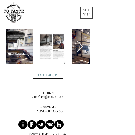
ME
NU
<<< BACK
- пиши -
shtefan@totaste.ru
- звони -
+7 950 012 86 35
©2025 ToTaste.studio