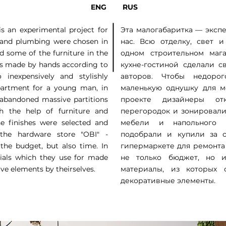
ENG
RUS
is an experimental project for
Эта малогабаритка — эксп
ng and plumbing were chosen in
нас. Всю отделку, свет 
d some of the furniture in the
одном строительном маг
as made by hands according to
кухне-гостиной сделали 
 inexpensively and stylishly
авторов. Чтобы недоро
partment for a young man, in
маленькую однушку для м
s abandoned massive partitions
проекте дизайнеры от
h the help of furniture and
перегородок и зонировал
he finishes were selected and
мебели и напольного 
the hardware store "OBI" -
подобрали и купили за 
the budget, but also time. In
гипермаркете для ремонта
rials which they use for made
не только бюджет, но 
ve elements by theirselves.
материалы, из которых
декоративные элементы.