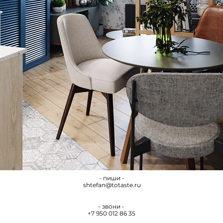
- пиши -
shtefan@totaste.ru
- звони -
+7 950 012 86 35