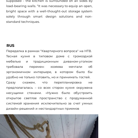
supposed - the kitchen is surrounded on all sides by
load-bearing walls. “It was necessary to equip an open,
bright space with a well-thought-out storage system
solely through smart design solutions and non-
standard techniques.
RUS
Переделка в рамках "Квартирного вопроса" на НТВ.
Тесная кухня в типовом доме с громоздкой
мебелью и традиционным диваном-уголком
требовала перемен: хозяева мечтали об
эргономичном интерьере, в котором было бы
удобно не только готовить, но и принимать гостей.
Сразу скажем, что перепланировка не
предполагалась – со всех сторон кухня окружена
несущими стенами. «Нужно было обустроить
открытое светлое пространство с продуманной
системой хранения исключительно за счет умных
дизайн-решений и нестандартных приемов