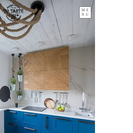
ME
NU