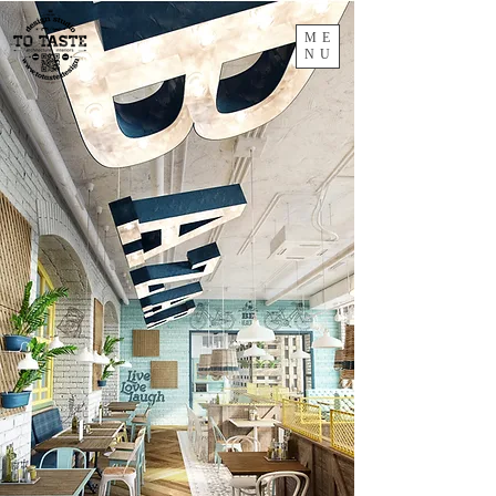
ME
NU