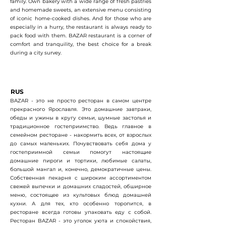
family. Own bakery with a wide range of fresh pastries
and homemade sweets, an extensive menu consisting
of iconic home-cooked dishes. And for those who are
especially in a hurry, the restaurant is always ready to
pack food with them. BAZAR restaurant is a corner of
comfort and tranquility, the best choice for a break
during a city survey.
RUS
BAZAR - это не просто ресторан в самом центре
прекрасного Ярославля. Это домашние завтраки,
обеды и ужины в кругу семьи, шумные застолья и
традиционное гостеприимство. Ведь главное в
семейном ресторане - накормить всех, от взрослых
до самых маленьких. Почувствовать себя дома у
гостеприимной семьи помогут настоящие
домашние пироги и тортики, любимые салаты,
большой мангал и, конечно, демократичные цены.
Собственная пекарня с широким ассортиментом
свежей выпечки и домашних сладостей, обширное
меню, состоящее из культовых блюд домашней
кухни. А для тех, кто особенно торопится, в
ресторане всегда готовы упаковать еду с собой.
Ресторан BAZAR - это уголок уюта и спокойствия,